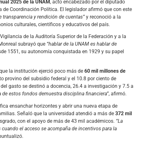
nual 2025 de la UNAM
, acto encabezado por el diputado
ta de Coordinación Política. El legislador afirmó que con este
transparencia y rendición de cuentas”
y reconoció a la
ios culturales, científicos y educativos del país.
igilancia de la Auditoría Superior de la Federación y a la
 Monreal subrayó que
“hablar de la UNAM es hablar de
desde 1551, su autonomía conquistada en 1929 y su papel
ue la institución ejerció poco más de
60 mil millones de
to provino del subsidio federal y el 10.8 por ciento de
 del gasto se destinó a docencia, 26.4 a investigación y 7.5 a
ta de estos fondos demuestra disciplina financiera”
, afirmó.
fica ensanchar horizontes y abrir una nueva etapa de
amilias. Señaló que la universidad atendió a más de
372 mil
posgrado, con el apoyo de más de 43 mil académicos.
“La
s cuando el acceso se acompaña de incentivos para la
 puntualizó.