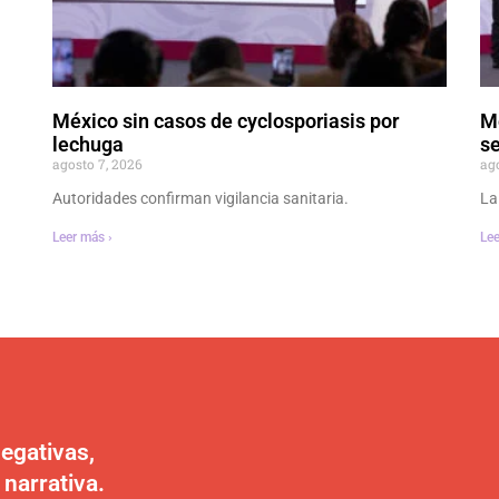
México sin casos de cyclosporiasis por
M
lechuga
se
agosto 7, 2026
ag
Autoridades confirman vigilancia sanitaria.
La
Leer más ›
Lee
egativas,
 narrativa.