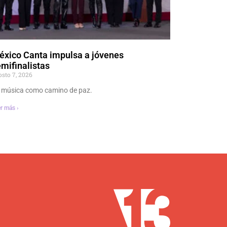
éxico Canta impulsa a jóvenes
mifinalistas
osto 7, 2026
 música como camino de paz.
r más ›