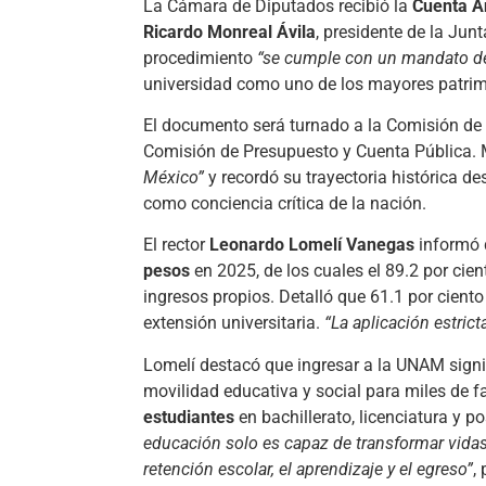
La Cámara de Diputados recibió la
Cuenta A
Ricardo Monreal Ávila
, presidente de la Jun
procedimiento
“se cumple con un mandato de 
universidad como uno de los mayores patrimon
El documento será turnado a la Comisión de V
Comisión de Presupuesto y Cuenta Pública.
México”
y recordó su trayectoria histórica 
como conciencia crítica de la nación.
El rector
Leonardo Lomelí Vanegas
informó q
pesos
en 2025, de los cuales el 89.2 por cien
ingresos propios. Detalló que 61.1 por ciento
extensión universitaria.
“La aplicación estric
Lomelí destacó que ingresar a la UNAM signi
movilidad educativa y social para miles de f
estudiantes
en bachillerato, licenciatura y 
educación solo es capaz de transformar vida
retención escolar, el aprendizaje y el egreso”
,