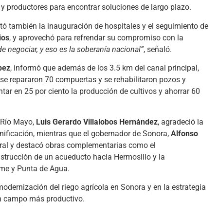
 y productores para encontrar soluciones de largo plazo.
tó también la inauguración de hospitales y el seguimiento de
ios
, y aprovechó para refrendar su compromiso con la
e negociar, y eso es la soberanía nacional”
, señaló.
pez
, informó que además de los 3.5 km del canal principal,
 se repararon 70 compuertas y se rehabilitaron pozos y
tar en 25 por ciento la producción de cultivos y ahorrar 60
l Río Mayo,
Luis Gerardo Villalobos Hernández
, agradeció la
cnificación, mientras que el gobernador de Sonora,
Alfonso
deral y destacó obras complementarias como el
onstrucción de un acueducto hacia Hermosillo y la
lme y Punta de Agua.
odernización del riego agrícola en Sonora y en la estrategia
un campo más productivo.