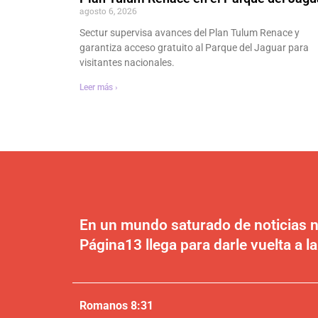
agosto 6, 2026
Sectur supervisa avances del Plan Tulum Renace y
garantiza acceso gratuito al Parque del Jaguar para
visitantes nacionales.
Leer más ›
En un mundo saturado de noticias n
Página13 llega para darle vuelta a la
Romanos 8:31