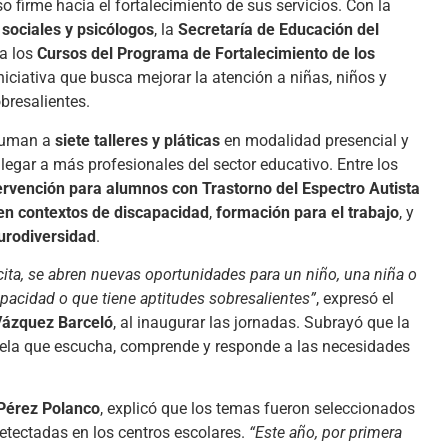
 firme hacia el fortalecimiento de sus servicios. Con la
sociales y psicólogos
, la
Secretaría de Educación del
a los
Cursos del Programa de Fortalecimiento de los
iniciativa que busca mejorar la atención a niñas, niños y
bresalientes.
 suman a
siete talleres y pláticas
en modalidad presencial y
 llegar a más profesionales del sector educativo. Entre los
ervención para alumnos con Trastorno del Espectro Autista
en contextos de discapacidad
,
formación para el trabajo
, y
urodiversidad
.
ita, se abren nuevas oportunidades para un niño, una niña o
pacidad o que tiene aptitudes sobresalientes”
, expresó el
Vázquez Barceló
, al inaugurar las jornadas. Subrayó que la
uela que escucha, comprende y responde a las necesidades
 Pérez Polanco
, explicó que los temas fueron seleccionados
tectadas en los centros escolares.
“Este año, por primera