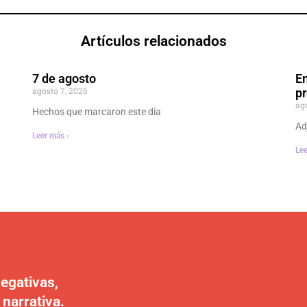
Artículos relacionados
7 de agosto
En
agosto 7, 2026
p
ag
Hechos que marcaron este día
Ad
Leer más ›
Lee
egativas,
 narrativa.