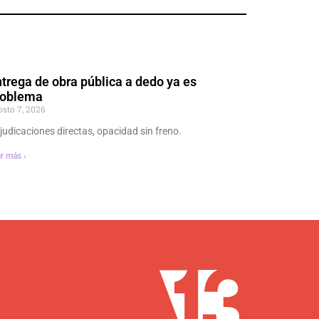
trega de obra pública a dedo ya es
roblema
osto 7, 2026
judicaciones directas, opacidad sin freno.
r más ›