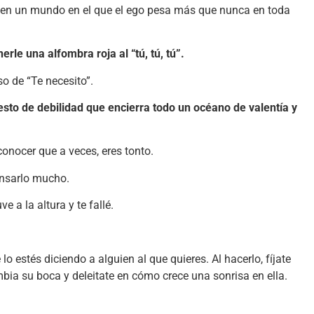
d en un mundo en el que el ego pesa más que nunca en toda
erle una alfombra roja al “tú, tú, tú”.
o de “Te necesito”.
esto de debilidad que encierra todo un océano de valentía y
conocer que a veces, eres tonto.
ensarlo mucho.
e a la altura y te fallé.
o estés diciendo a alguien al que quieres. Al hacerlo, fíjate
bia su boca y deleitate en cómo crece una sonrisa en ella.