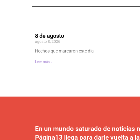
8 de agosto
agosto 8, 2026
Hechos que marcaron este día
Leer más ›
En un mundo saturado de noticias n
Página13 llega para darle vuelta a la